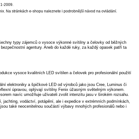
 1-2009.
nix. Na stránkách e-shopu naleznete i podrobnější návod na ovládání.
o všechny typy zájemců o vysoce výkonné svítilny a čelovky od běžných
 a bezpečnostní agentury. Aneb do každé ruky, za každý opasek patří ta
kce vysoce kvalitních LED svítilen a čelovek pro profesionální použití
ální elektroniky a špičkové LED od výrobců jako jsou Cree, Luminus či
eflexní úpravou, oplývají svítilny Fenix úžasným světelným výkonem.
esorem navíc umožňuje uživateli zvolit intenzitu jasu v širokém rozsahu.
ní, jachting, vodáctví, potápění, ale i expedice v extrémních podmínkách,
x jsou také neocenitelnou součástí výbavy mnohých profesionálů nebo i