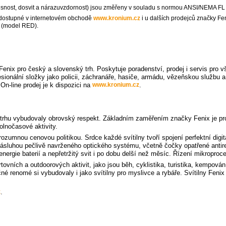
otěsnost, dosvit a nárazuvzdornost) jsou změřeny v souladu s normou ANSI/NEMA FL
dostupné v internetovém obchodě
www.kronium.cz
i u dalších prodejců značky Fe
 (model RED).
 Fenix pro český a slovenský trh. Poskytuje poradenství, prodej i servis pr
ofesionální složky jako policii, záchranáře, hasiče, armádu, vězeňskou službu
On-line prodej je k dispozici na
www.kronium.cz
.
rhu vybudovaly obrovský respekt. Základním zaměřením značky Fenix je produ
volnočasové aktivity.
zumnou cenovou politikou. Srdce každé svítilny tvoří spojení perfektní digit
Zásluhou pečlivě navrženého optického systému, včetně čočky opatřené antir
nergie baterií a nepřetržitý svit i po dobu delší než měsíc. Řízení mikroproc
tovních a outdoorových aktivit, jako jsou běh, cyklistika, turistika, kempová
né renomé si vybudovaly i jako svítilny pro myslivce a rybáře. Svítilny Feni
z
.