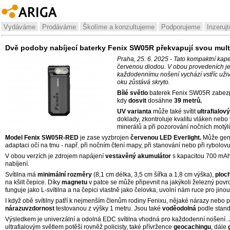
Vydáváme
Prodáváme
Školíme a konzultujeme
Podporujeme
Inzerujt
Dvě podoby nabíjecí baterky Fenix SW05R překvapují svou mult
Praha, 25. 6. 2025 - Tato kompaktní kap
červenou diodou. V obou provedeních je k
každodennímu nošení vychází vstříc uživ
oku zůstává skryto.
Bílé světlo
baterek Fenix SW05R zabez
kdy
dosvit
dosáhne
39 metrů.
UV varianta
může také svítit
ultrafialo
doklady, zkontroluje kvalitu vláken nebo
minerálů a při pozorování nočních motýl
Model Fenix SW05R-RED
je zase vyzbrojen
červenou LED Everlight.
Může gener
adaptaci očí na tmu - např. při nočním čtení mapy, při stanování nebo při rybolov
V obou verzích je zdrojem napájení
vestavěný akumulátor
s kapacitou 700 mAh,
nabíjení.
Svítilna má
minimální rozměry
(8,1 cm délka, 3,5 cm šířka a 1,8 cm výška),
ploc
na kšilt čepice. Díky
magnetu
v patce se může připevnit na jakýkoli železný povr
funguje jako L-svítilna a na čepici vlastně jako čelovka, uvolní nám ruce pro jinou
I když obě svítilny patří k nejmenším členům rodiny Fenixu, nějaké nárazy nebo pr
nárazuvzdornost
testovanou z výšky 1 metru. Jsou také
voděodolná
podle stand
Výsledkem je univerzální a odolná EDC svítilna vhodná pro každodenní nošení.
ultrafialovým světlem potěší rovněž policisty, také přívržence
geocachingu
, dále