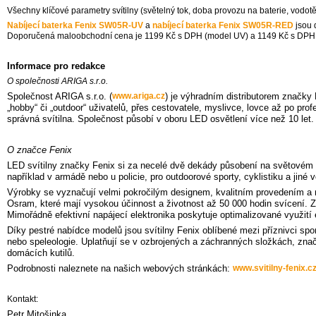
Všechny klíčové parametry svítilny (světelný tok, doba provozu na baterie, vod
Nabíjecí baterka Fenix SW05R-UV
a
nabíjecí baterka Fenix SW05R-RED
jsou 
Doporučená maloobchodní cena je 1199 Kč s DPH (model UV) a 1149 Kč s DPH
Informace pro redakce
O společnosti ARIGA s.r.o.
Společnost ARIGA s.r.o. (
www.ariga.cz
) je výhradním distributorem značky
„hobby“ či „outdoor“ uživatelů, přes cestovatele, myslivce, lovce až po pr
správná svítilna. Společnost působí v oboru LED osvětlení více než 10 let. 
O značce Fenix
LED svítilny značky Fenix si za necelé dvě dekády působení na světovém t
například v armádě nebo u policie, pro outdoorové sporty, cyklistiku a jiné 
Výrobky se vyznačují velmi pokročilým designem, kvalitním provedením a ro
Osram, které mají vysokou účinnost a životnost až 50 000 hodin svícení. 
Mimořádně efektivní napájecí elektronika poskytuje optimalizované využití e
Díky pestré nabídce modelů jsou svítilny Fenix oblíbené mezi příznivci spor
nebo speleologie. Uplatňují se v ozbrojených a záchranných složkách, znač
domácích kutilů.
Podrobnosti naleznete na našich webových stránkách:
www.svitilny-fenix.c
Kontakt:
Petr Mitošinka