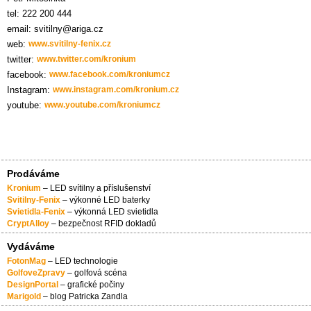
tel: 222 200 444
email: svitilny@ariga.cz
web:
www.svitilny-fenix.cz
twitter:
www.twitter.com/kronium
facebook:
www.facebook.com/kroniumcz
Instagram:
www.instagram.com/kronium.cz
youtube:
www.youtube.com/kroniumcz
Prodáváme
Kronium
– LED svítilny a příslušenství
Svitilny-Fenix
– výkonné LED baterky
Svietidla-Fenix
– výkonná LED svietidla
CryptAlloy
– bezpečnost RFID dokladů
Vydáváme
FotonMag
– LED technologie
GolfoveZpravy
– golfová scéna
DesignPortal
– grafické počiny
Marigold
– blog Patricka Zandla