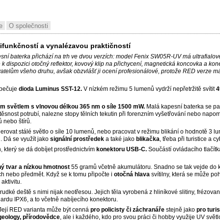
e
O společnosti
ifunkčností a vynalézavou praktičností
esní baterka přichází na trh ve dvou verzích: model Fenix SW05R-UV má ultrafial
 dispozici otočný reflektor, kovový klip na přichycení, magnetická koncovka a kone
atelům všeho druhu, avšak obzvlášť ji ocení profesionálové, protože RED verze má 
pečuje
dioda Luminus SST-12.
V nízkém režimu 5 lumenů vydrží nepřetržitě svítit
4
vým světlem s vlnovou délkou 365 nm o síle 1500 mW.
Malá kapesní baterka se pak
 těsnost potrubí, nalezne stopy tělních tekutin při forenzním vyšetřování nebo napom
ů nebo štírů.
ovat stálé světlo o síle 10 lumenů, nebo pracovat v režimu blikání o hodnotě 3 lume
u. Dá se využít jako
signální prostředek
a také jako
blikačka
, třeba při turistice a cy
 který se dá dobíjet prostřednictvím
konektoru USB-C.
Součástí ovládacího tlačítka
hý tvar a nízkou hmotnost
55 gramů včetně akumulátoru. Snadno se tak vejde do
ch nebo předmět. Když se k tomu připočte i
otočná hlava
svítilny, která se může p
 aktivitu.
udké deště s nimi nijak neotřesou. Jejich těla vyrobená z hliníkové slitiny, frézov
ardu IPX6, a to včetně nabíjecího konektoru.
 Její RED varianta může být cenná
pro policisty či záchranáře
stejně jako
pro turi
geology, přírodovědce
, ale i každého, kdo pro svou práci či hobby využije UV světl