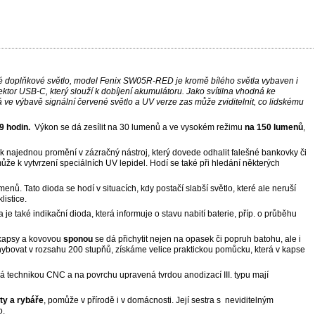
ové doplňkové světlo, model Fenix SW05R-RED je kromě bílého světla vybaven i
ktor USB-C, který slouží k dobíjení akumulátoru. Jako svítilna vhodná ke
ve výbavě signální červené světlo a UV verze zas může zviditelnit, co lidskému
9 hodin.
Výkon se dá zesílit na 30 lumenů a ve vysokém režimu
na 150 lumenů
,
 najednou promění v zázračný nástroj, který dovede odhalit falešné bankovky či
ůže k vytvrzení speciálních UV lepidel. Hodí se také při hledání některých
nů. Tato dioda se hodí v situacích, kdy postačí slabší světlo, které ale neruší
klistice.
 je také indikační dioda, která informuje o stavu nabití baterie, příp. o průběhu
 kapsy a kovovou
sponou
se dá přichytit nejen na opasek či popruh batohu, ale i
ohybovat v rozsahu 200 stupňů, získáme velice praktickou pomůcku, která v kapse
aná technikou CNC a na povrchu upravená tvrdou anodizací III. typu mají
sty a rybáře
, pomůže v přírodě i v domácnosti. Její sestra s neviditelným
o.